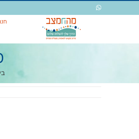
לג
WhatsApp
תוכן
חנו
20 סי
בי