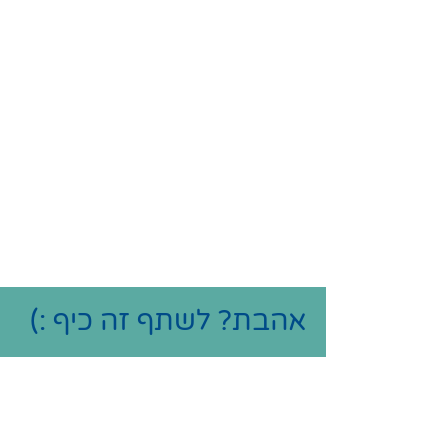
אהבת? לשתף זה כיף :)