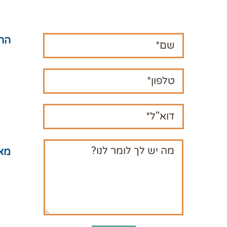
הרש
חנו
המ
תקנ
מדי
מפ
מא