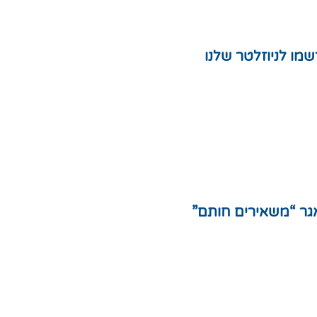
מו לניוזלטר שלנו
ת
לצות
ון אתר
ניות פרטיות
ת אתר
גר “משאירים חותם”