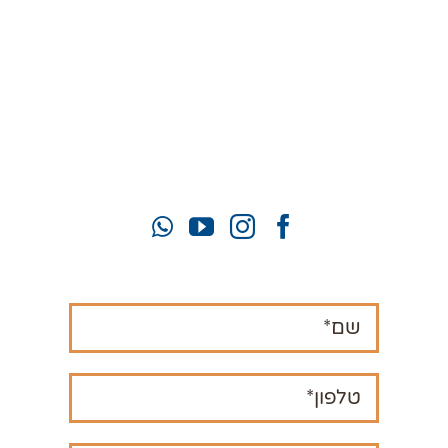
יעל:
050-922-0993
זוהר:
052-772-3319
mahamatzav10@gmail.com