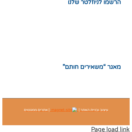
שמו לניוזלטר שלנו
ות
לצות
נון אתר
יניות פרטיות
ת אתר
גר “משאירים חותם”
עיצוב ובניית האתר |
| אתרים ממגנטים
Page load