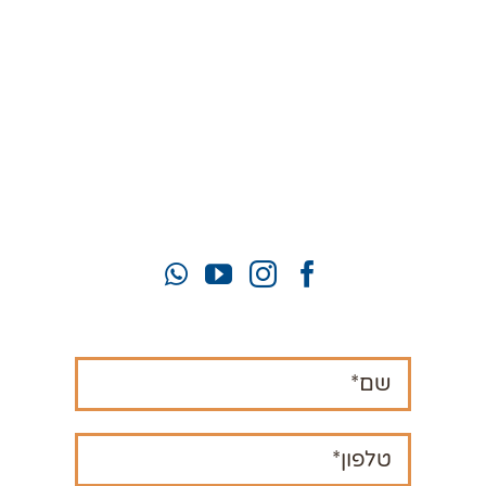
יעל:
050-922-0993
זוהר:
052-772-3319
mahamatzav10@gmail.com