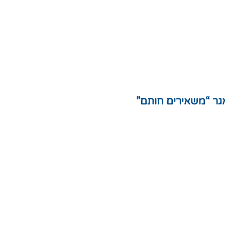
ת
לצות
ון אתר
ניות פרטיות
ת אתר
גר “משאירים חותם”