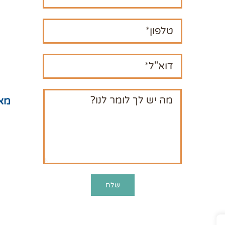
חנו
המ
תקנ
מדי
מפ
מא