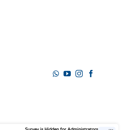
יעל:
050-922-0993
זוהר:
052-772-3319
mahamatzav10@gmail.com
Survey is Hidden for Administrators