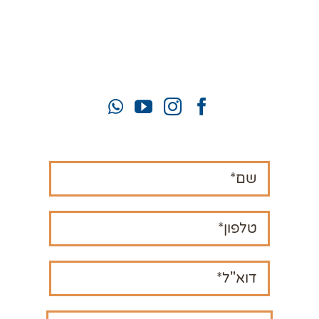
יעל:
050-922-0993
זוהר:
052-772-3319
mahamatzav10@gmail.com