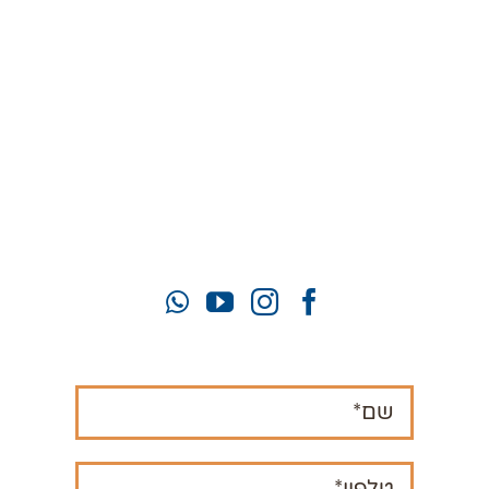
יעל:
050-922-0993
זוהר:
052-772-3319
mahamatzav10@gmail.com