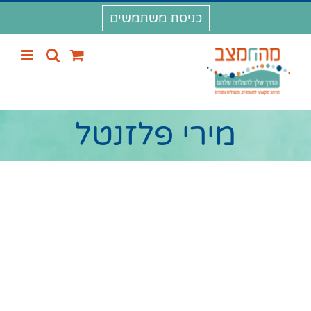
לג
כניסת משתמשים
תוכן
מירי פלזנטל