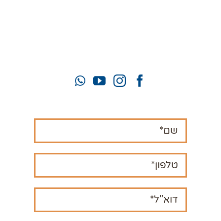
יעל:
050-922-0993
זוהר:
052-772-3319
mahamatzav10@gmail.com