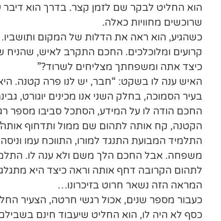
הוא החליט לבקר שם לזמן קצר. בדרך הוא דיבר 
שרוכשים מחוויות כאלה.
כשהגיע, הוא ראה את הדלות של המקום ותושביו. ב
קרועים ומלוכלכים. החכם התקרב לאיש, שהניח שה
כיצד אתה ומשפחתך מצליחים לשרוד?”
האיש ענה לו בשקט: “חבר, יש לנו פרה קטנה. היא
בעיר הסמוכה, בחלק השני אנו מכינים יוגורט, גבינה
החכם הודה לו על המידע, הסתכל סביבו מספר רגע
הקטנה, קח אותה לתהום שם ממול ותדחוף אותה”
התלמיד המבועת התנגד למורו, התווכח עמו וניסה
משפחה. אבל החכם הלך משם ולא ענה לו. התלמיד
לתהום הקרובה דחף אותה וראה כיצד היא מתגלגל
המראה הזה נשאר חרוט בזיכרונו…
כעבור מספר שנים, אכול רגשי חרטה, הצעיר החליט
כסף לא היה לו, הוא החליט שיעבוד חינם בשבי