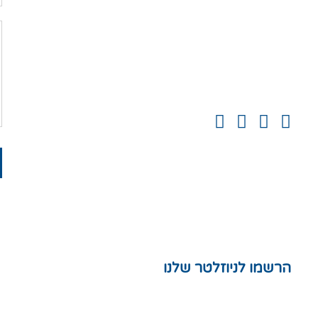
יעל:
050-922-0993
זוהר:
052-772-3319
mahamatzav10@gmail.com
הרשמו לניוזלטר שלנו
חנות