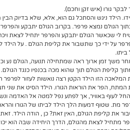
לבקר גורו (איש זקן וחכם).
דו. הילד ניגש והסתכל גם הוא, אלא, שלא בדיוק הבין
 , בתוך הגולם נמצא פרפר. בקרוב הגולם יתבקע והפרפר
בטיח לי שכאשר הגולם יתבקע והפרפר יתחיל לצאת וי
פרפר על ידי כך שתשבור את קליפת הגולם . על הילד 
ביתו.
ר משך זמן ארוך ראה שמתחילה תנועה, הגולם נע וכאי
תוך קליפת הגולם תוך שהוא מכה בכנפיו כנגד הגולם. 
ת המלאכה הזו הילד הקטן רצה נואשות לעזור לפרפר ה
 המתח, הפר את הוראות הגורו. הילד הסיט את שני חצ
חל לעוף באוויר, אך לפתע נפל למטה אל האדמה ונשא
פר מת. שטוף דמעות הלך הילד לביתו של הגורו והרא
ר את קליפת הגולם, האין זאת? כן , הודה הילד. זאת ע
 מתחיל לצאת מהגולם, הדרך היחידה שבה הוא יכול 