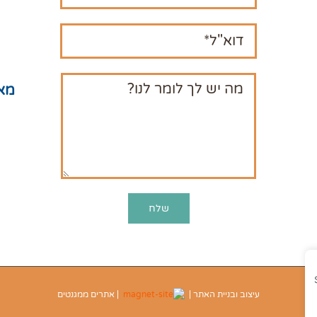
תקנ
מדי
מפ
מא
עיצוב ובניית האתר |
| אתרים ממגנטים