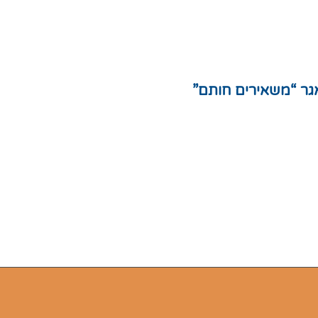
ון אתר
ניות פרטיות
ת אתר
גר “משאירים חותם”