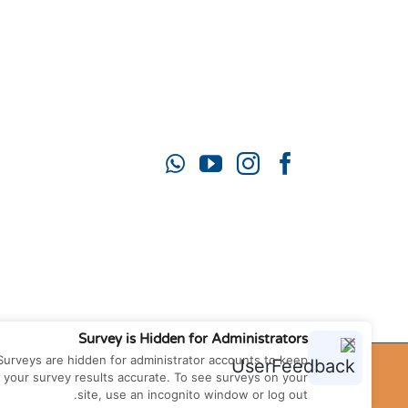
יעל:
050-922-0993
זוהר:
052-772-3319
mahamatzav10@gmail.com
Survey is Hidden for Administrators
Surveys are hidden for administrator accounts to keep
your survey results accurate. To see surveys on your
site, use an incognito window or log out.