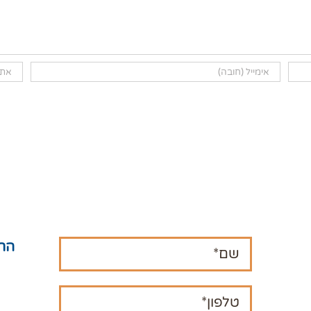
הרש
חנו
המ