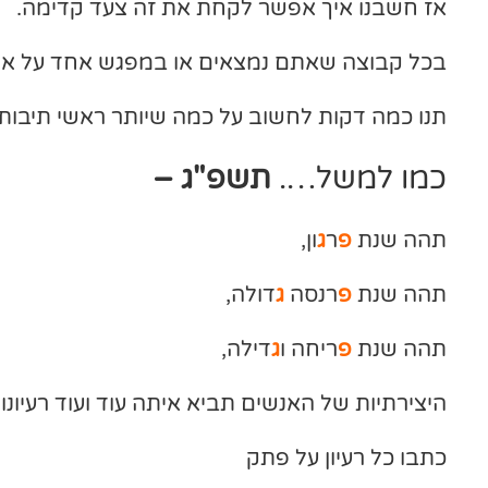
אז חשבנו איך אפשר לקחת את זה צעד קדימה.
בכל קבוצה שאתם נמצאים או במפגש אחד על אח
תנו כמה דקות לחשוב על כמה שיותר ראשי תיבות.
כמו למשל….
תשפ"ג –
תהה שנת
פ
ר
ג
ון,
תהה שנת
פ
רנסה
ג
דולה,
תהה שנת
פ
ריחה ו
ג
דילה,
היצירתיות של האנשים תביא איתה עוד ועוד רעיונות
כתבו כל רעיון על פתק