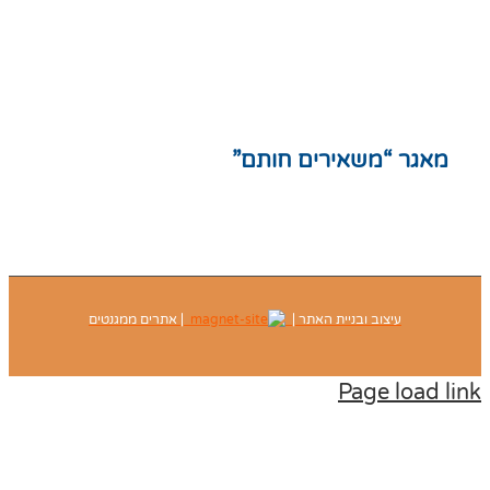
לצות
נון אתר
יניות פרטיות
ת אתר
גר “משאירים חותם”
עיצוב ובניית האתר |
| אתרים ממגנטים
Page load