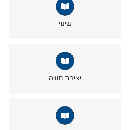
שינוי
יחידה זו מאפשרת לך ליצור הדרכות חווייתיות
ופרקטיות לזיהוי יכולות אישיות, העלאת תחושת
שינוי
המסוגלות כחלק מבניית חוסן לשיגרה ולמצבים
מאתגרים.
יצירת חוויה
סדנה דיגיטלית המאפשרת לך לשדרג כל פגישה
וליצור מפגש חווייתי ומגוון בכל נושא שיבחר. "שיטת
יצירת חוויה
החושים" מאפשר ליצור בקלות עוד ועוד רעיונות.
שיח רגשי
הכלים ומערכי ההדרכה ביחידה זו מאפשרים
להעביר וללמד את המרכיבים העיקריים ליצירת