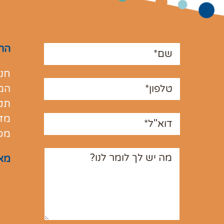
הרש
חנו
המ
תקנ
מדי
מפ
מא