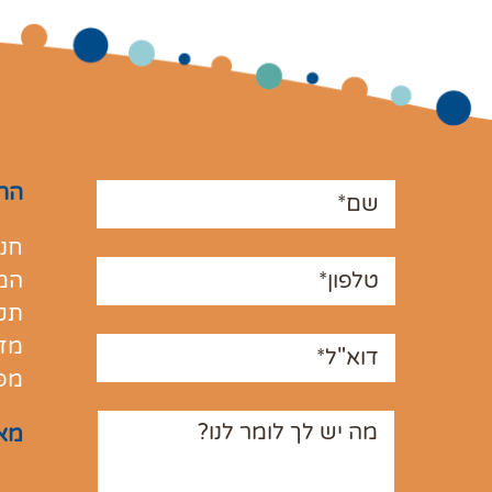
הרש
חנו
המ
תקנ
מדי
מפ
מא