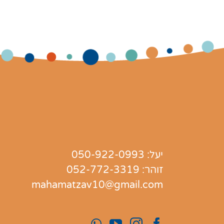
יעל:
050-922-0993
זוהר:
052-772-3319
mahamatzav10@gmail.com