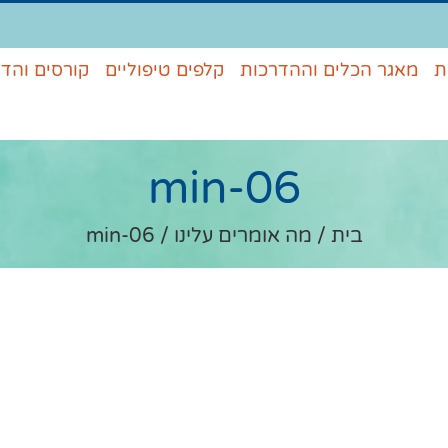
ת
מאגר הכלים וההדרכות
קלפים טיפוליים
קורסים והד
06-min
בית
/
מה אומרים עלינו
/
06-min