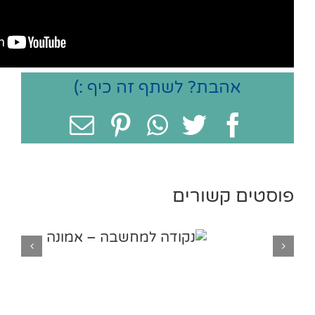
לכם בקישור –
כאן
אהבת? לשתף זה כיף :)
Facebook
Twitter
WhatsApp
Pinterest
כתובת
דואר
אלקטרונ
פוסטים קשורים